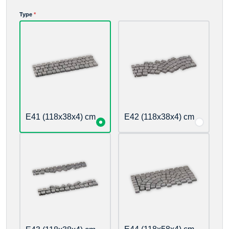
Advance payment
Type
*
E41 (118x38x4) cm
E42 (118x38x4) cm