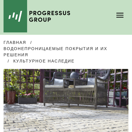
Menu
SKIP
SKIP
ГЛАВНАЯ
/
TO
TO
ВОДОНЕПРОНИЦАЕМЫЕ ПОКРЫТИЯ И ИХ
NAVIGATION
CONTENT
РЕШЕНИЯ
/
КУЛЬТУРНОЕ НАСЛЕДИЕ
🔍