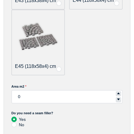
E44 (118x58x4) cm
E43 (118x38x4) cm
E45 (118x58x4) cm
Area m2
*
Do you need a seam filler?
Yes
No