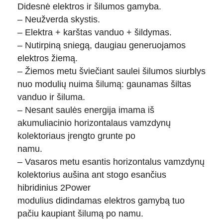
Didesnė elektros ir šilumos gamyba.
– Neužverda skystis.
– Elektra + karštas vanduo + šildymas.
– Nutirpiną sniegą, daugiau generuojamos
elektros žiemą.
– Žiemos metu šviečiant saulei šilumos siurblys
nuo modulių nuima šilumą: gaunamas šiltas
vanduo ir šiluma.
– Nesant saulės energija imama iš
akumuliacinio horizontalaus vamzdynų
kolektoriaus įrengto grunte po
namu.
– Vasaros metu esantis horizontalus vamzdynų
kolektorius aušina ant stogo esančius
hibridinius 2Power
modulius didindamas elektros gamybą tuo
pačiu kaupiant šilumą po namu.