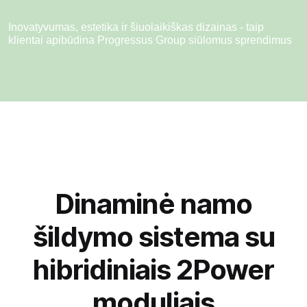
Inovatyvumas, estetika ir šiuolaikiškas dizainas - taip
klientai apibūdina Progressus Group siūlomus sprendimus
Dinaminė namo
šildymo sistema su
hibridiniais 2Power
moduliais