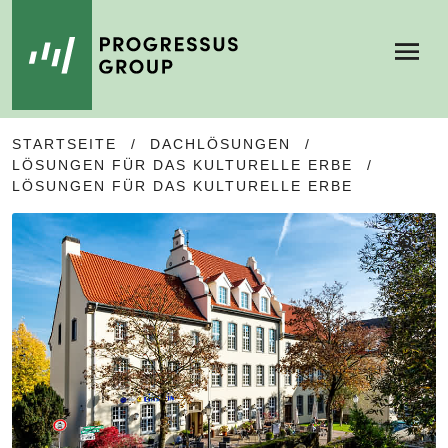
Menu
SKIP
SKIP
STARTSEITE
/
DACHLÖSUNGEN
/
TO
TO
LÖSUNGEN FÜR DAS KULTURELLE ERBE
/
NAVIGATION
CONTENT
LÖSUNGEN FÜR DAS KULTURELLE ERBE
🔍