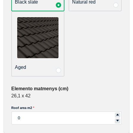
Black slate
Natural red
Aged
Elemento matmenys (cm)
26,1 x 42
Roof area m2
*