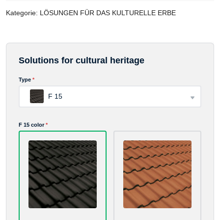
Kategorie:
LÖSUNGEN FÜR DAS KULTURELLE ERBE
Solutions for cultural heritage
Advance payment
Type
*
F 15
F 15 color
*