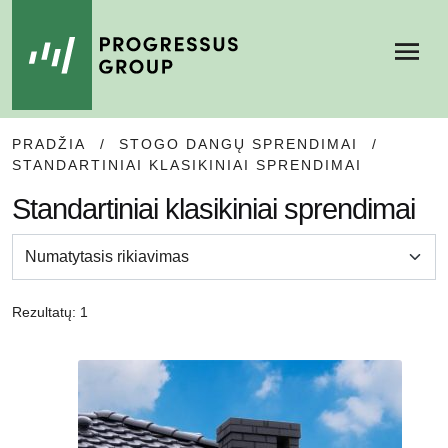
Meniu
Į
Į
PRADŽIA
/
STOGO DANGŲ SPRENDIMAI
/
NAVIGACIJĄ
TURINĮ
STANDARTINIAI KLASIKINIAI SPRENDIMAI
Standartiniai klasikiniai sprendimai
Rezultatų: 1