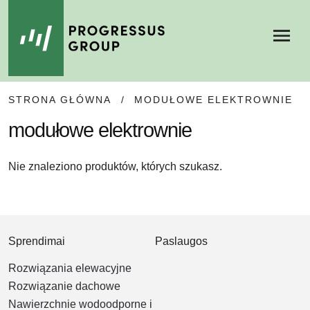
Menu
SKIP
SKIP
STRONA GŁÓWNA
/
MODUŁOWE ELEKTROWNIE
TO
TO
NAVIGATION
CONTENT
modułowe elektrownie
Nie znaleziono produktów, których szukasz.
Sprendimai
Paslaugos
Rozwiązania elewacyjne
Rozwiązanie dachowe
Nawierzchnie wodoodporne i