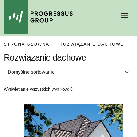
Menu
SKIP
SKIP
STRONA GŁÓWNA
/
ROZWIĄZANIE DACHOWE
TO
TO
NAVIGATION
CONTENT
Rozwiązanie dachowe
Wyświetlanie wszystkich wyników: 6