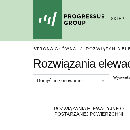
SKLEP
SKIP
SKIP
STRONA GŁÓWNA
/
ROZWIĄZANIA EL
TO
TO
NAVIGATION
CONTENT
Rozwiązania elewa
Wyświetl
ROZWIĄZANIA ELEWACYJNE O
POSTARZANEJ POWIERZCHNI