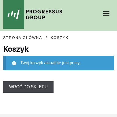
Menu
SKIP
SKIP
STRONA GŁÓWNA
/
KOSZYK
TO
TO
NAVIGATION
CONTENT
Koszyk
Twój koszyk aktualnie jest pusty.
WRÓĆ DO SKLEPU