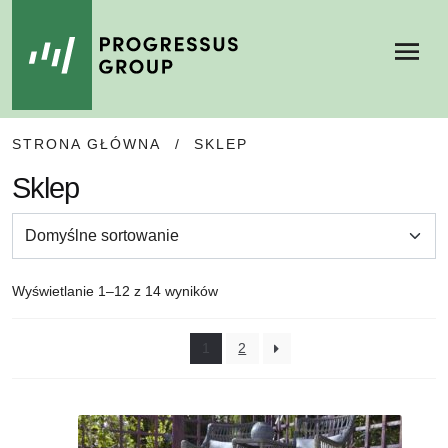
Menu
SKIP
SKIP
STRONA GŁÓWNA
/
SKLEP
TO
TO
NAVIGATION
CONTENT
Sklep
Wyświetlanie 1–12 z 14 wyników
1
2