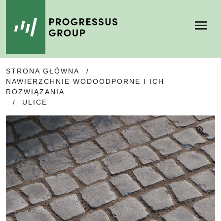
Menu
SKIP
SKIP
STRONA GŁÓWNA
/
TO
TO
NAWIERZCHNIE WODOODPORNE I ICH
NAVIGATION
CONTENT
ROZWIĄZANIA
/
ULICE
🔍