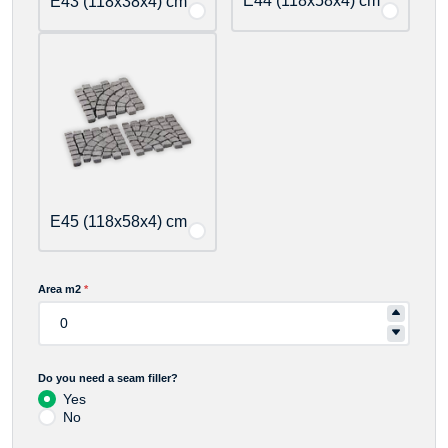
E44 (118x58x4) cm
E43 (118x38x4) cm
E45 (118x58x4) cm
Area m2
*
Do you need a seam filler?
Yes
No