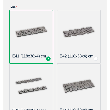
Advance payment
Type
*
E41 (118x38x4) cm
E42 (118x38x4) cm